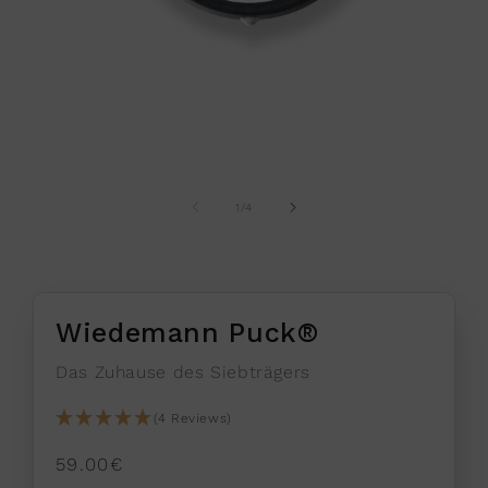
Medien
Med
1
2
in
in
Modal
Mod
öffnen
öffn
von
1
/
4
Wiedemann Puck®
Das Zuhause des Siebträgers
(4 Reviews)
Normaler
59.00€