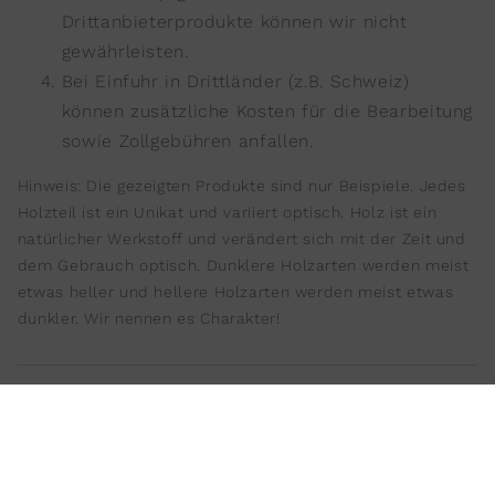
Drittanbieterprodukte können wir nicht
gewährleisten.
Bei Einfuhr in Drittländer (z.B. Schweiz)
können zusätzliche Kosten für die Bearbeitung
sowie Zollgebühren anfallen.
Hinweis: Die gezeigten Produkte sind nur Beispiele. Jedes
Holzteil ist ein Unikat und variiert optisch. Holz ist ein
natürlicher Werkstoff und verändert sich mit der Zeit und
dem Gebrauch optisch. Dunklere Holzarten werden meist
etwas heller und hellere Holzarten werden meist etwas
dunkler. Wir nennen es Charakter!
Wiedemann Manufaktur 2025 ©
Impressum
Datenschutz
AGB
Widerrufsbelehrung
Icons by Icons8
Versandhinweise