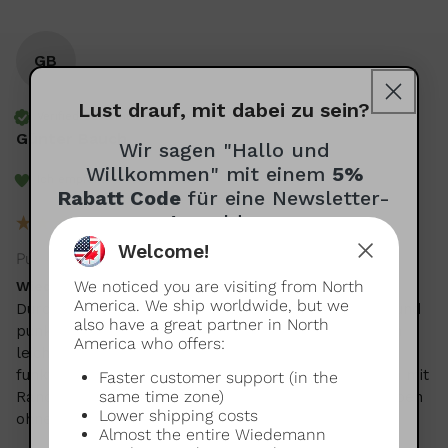
GB
Lust drauf, mit dabei zu sein?
Verified Customer
Günter Bauch
Wir sagen "Hallo und
Willkommen" mit einem
5%
Ich empfehle dieses Produkt
Rabatt Code
für eine Newsletter-
Anmeldung
Welcome!
Puck zu Hangup
Wie dürfen wir dich anreden?
We noticed you are visiting from North
Wiedemann Puck®
(optional)
America. We ship worldwide, but we
Durch die starken Magnete hslten die Pucks sicher und 
also have a great partner in North
punktgenau am Hangup. Die Siebtraäger lassen sich 
America who offers:
leicht abnehmen und wieder aufhängen. Ausserdem 
funktionieren die Pucks nicht nur bei den VST Sieben mit 
Faster customer support (in the
Deutsch oder Englisch?
same time zone)
Rand sondern ebenfalls mit den Original Rocket Sieben 
Lower shipping costs
ohne Rand einwandfrei. 
Du hast die Wahl!
Almost the entire Wiedemann