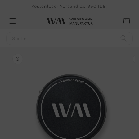
Direkt
Kostenloser Versand ab 99€ (DE)
zum
Inhalt
Warenkorb
Suche
u
roduktinformationen
pringen