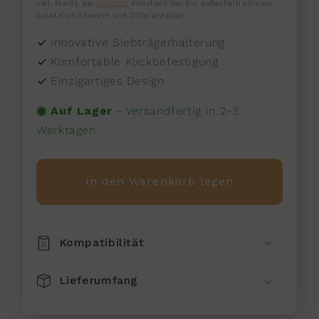
Preis
inkl. MwSt. bei
Versand
innerhalb der EU, außerhalb können
zusätzlich Steuern und Zölle anfallen.
Innovative Siebträgerhalterung
Komfortable Klickbefestigung
Einzigartiges Design
◉ Auf Lager
-
Versandfertig in 2-3
Werktagen
In den Warenkorb legen
Kompatibilität
Lieferumfang