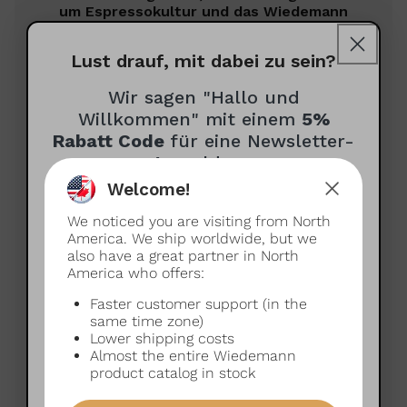
um Espressokultur und das Wiedemann
Sortiment
Lust drauf, mit dabei zu sein?
Wir sagen "Hallo und
Willkommen" mit einem
5%
Newsletter auf Deutsch erhalten
Rabatt Code
für eine Newsletter-
Receive newsletter in English
Anmeldung
Welcome!
Wie dürfen wir dich anreden?
Ich bin dabei!
We noticed you are visiting from North
(optional)
America. We ship worldwide, but we
also have a great partner in North
Deine Daten sind Deine Daten und so sollte das auch
America who offers:
bleiben. Wir verkaufen keine Daten; Alles, was du mit uns
teilst, bleibt bei uns. Wir teilen Deine Daten nur dann mit
Faster customer support (in the
Deutsch oder Englisch?
Dritten, wenn es zum Versenden (Adresse) oder Bezahlen
same time zone)
(Zahlungsinformationen) Deiner Bestellung notwendig ist.
Lower shipping costs
Du hast die Wahl!
Almost the entire Wiedemann
Mit der Anmeldung beim Newsletter stimmst Du der
product catalog in stock
Deutsch
Englisch
Speicherung und Verwendung Deiner personenbezogenen
Daten gemäß unserer
Datenschutzerklärung
zu. Du kannst