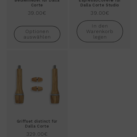
Bedienhebel für Dalla
EspressoCover® für
Corte
Dalla Corte Studio
Normaler
39.00€
Normaler
39.00€
Preis
Preis
In den
Optionen
Warenkorb
auswählen
legen
Griffset distinct für
Dalla Corte
Normaler
329.00€