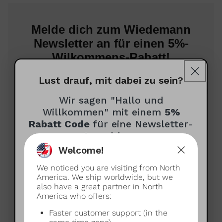
Melde dich zum Wiedemann
Newsletter an für einen 5%-
Wilkommens-Rabatt!
Lust drauf, mit dabei zu sein?
Für exklusive Angebote, sowie Neuigkeiten rund
Wir sagen "Hallo und
um Espressokultur und das Wiedemann
Sortiment
Willkommen" mit einem
5%
Rabatt Code
für eine Newsletter-
Anmeldung
Welcome!
Wie dürfen wir dich anreden?
Newsletter auf Deutsch erhalten
We noticed you are visiting from North
(optional)
America. We ship worldwide, but we
Receive newsletter in English
also have a great partner in North
America who offers:
Ich bin dabei!
Faster customer support (in the
Deutsch oder Englisch?