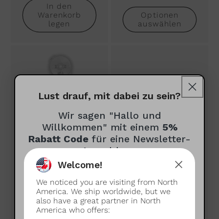
In den
Warenkorb
Optionen
legen
auswählen
Lust drauf, mit dabei zu sein?
Wir sagen "Hallo und
Willkommen" mit einem
5%
Rabatt Code
für eine Newsletter-
Anmeldung
Siebträger vivid für
Drehknopf für Gaggia
Welcome!
Gaggia
Classic
Wie dürfen wir dich anreden?
Normaler
99.00€
Normaler
29.00€
We noticed you are visiting from North
(optional)
Preis
Preis
America. We ship worldwide, but we
Optionen
Optionen
also have a great partner in North
auswählen
auswählen
America who offers: