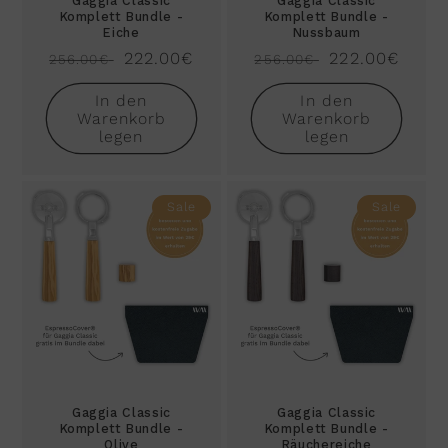
Gaggia Classic
Gaggia Classic
Komplett Bundle -
Komplett Bundle -
Eiche
Nussbaum
Normaler
Verkaufspreis
222.00€
Normaler
Verkaufspreis
222.00€
256.00€
256.00€
Preis
Preis
In den
In den
Warenkorb
Warenkorb
legen
legen
Sale
Sale
Gaggia Classic
Gaggia Classic
Komplett Bundle -
Komplett Bundle -
Olive
Räuchereiche