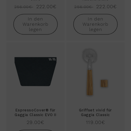
Normaler
Verkaufspreis
222.00€
Normaler
Verkaufspreis
222.00€
256.00€
256.00€
Preis
Preis
In den
In den
Warenkorb
Warenkorb
legen
legen
EspressoCover® für
Griffset vivid für
Gaggia Classic EVO II
Gaggia Classic
Normaler
29.00€
Normaler
119.00€
Preis
Preis