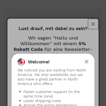
Melde dich zum Wiedemann
Newsletter an für einen 5%-
Lust drauf, mit dabei zu sein?
Wilkommens-Rabatt!
Wir sagen "Hallo und
Willkommen" mit einem
5%
Rabatt Code
für eine Newsletter-
Für exklusive Angebote, sowie Neuigkeiten rund
Anmeldung
um Espressokultur und das Wiedemann
Sortiment
Welcome!
Wie dürfen wir dich anreden?
We noticed you are visiting from North
(optional)
America. We ship worldwide, but we
also have a great partner in North
America who offers:
Newsletter auf Deutsch erhalten
Faster customer support (in the
Receive newsletter in English
Deutsch oder Englisch?
same time zone)
Lower shipping costs
Du hast die Wahl!
Almost the entire Wiedemann