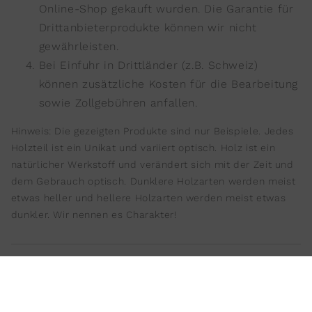
Online-Shop gekauft wurden. Die Garantie für
Drittanbieterprodukte können wir nicht
gewährleisten.
Bei Einfuhr in Drittländer (z.B. Schweiz)
können zusätzliche Kosten für die Bearbeitung
sowie Zollgebühren anfallen.
Hinweis: Die gezeigten Produkte sind nur Beispiele. Jedes
Holzteil ist ein Unikat und variiert optisch. Holz ist ein
natürlicher Werkstoff und verändert sich mit der Zeit und
dem Gebrauch optisch. Dunklere Holzarten werden meist
etwas heller und hellere Holzarten werden meist etwas
dunkler. Wir nennen es Charakter!
Wiedemann Manufaktur 2025 ©
Impressum
Datenschutz
AGB
Widerrufsbelehrung
Icons by Icons8
Versandhinweise