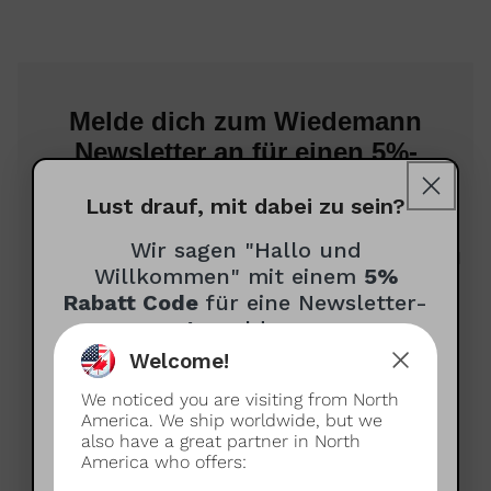
Melde dich zum Wiedemann
Newsletter an für einen 5%-
Wilkommens-Rabatt!
Lust drauf, mit dabei zu sein?
Wir sagen "Hallo und
Für exklusive Angebote, sowie Neuigkeiten rund
Willkommen" mit einem
5%
um Espressokultur und das Wiedemann
Rabatt Code
für eine Newsletter-
Sortiment
Anmeldung
Welcome!
Wie dürfen wir dich anreden?
We noticed you are visiting from North
(optional)
America. We ship worldwide, but we
Newsletter auf Deutsch erhalten
also have a great partner in North
Receive newsletter in English
America who offers: