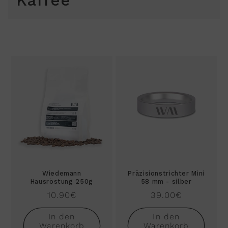
Kaffee
Wiedemann
Präzisionstrichter Mini
Hausröstung 250g
58 mm - silber
Normaler
10.90€
Normaler
39.00€
Preis
Preis
In den
In den
Warenkorb
Warenkorb