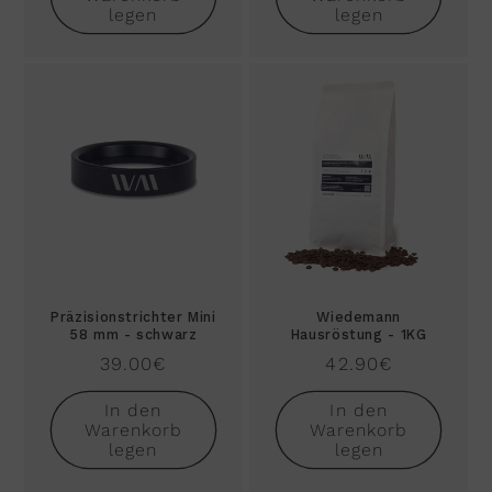
legen
legen
Präzisionstrichter Mini
Wiedemann
58 mm - schwarz
Hausröstung - 1KG
Normaler
39.00€
Normaler
42.90€
Preis
Preis
In den
In den
Warenkorb
Warenkorb
legen
legen