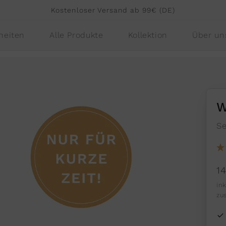
Kostenloser Versand ab 99€ (DE)
heiten
Alle Produkte
Kollektion
Über un
W
Se
N
1
P
in
zu