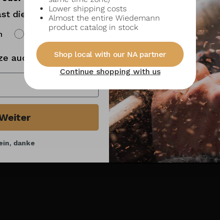
Lower shipping costs
st die Wahl!
Almost the entire Wiedemann
product catalog in stock
h
Englisch
Shop local with our NA partner
ze auch gut ankommt:
Continue shopping with us
Weiter
ein, danke