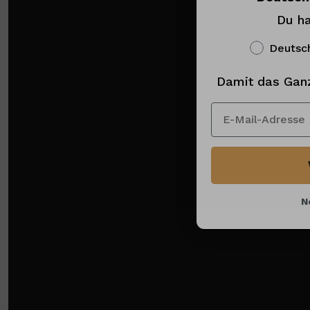
Du ha
Deutsc
Damit das Gan
N