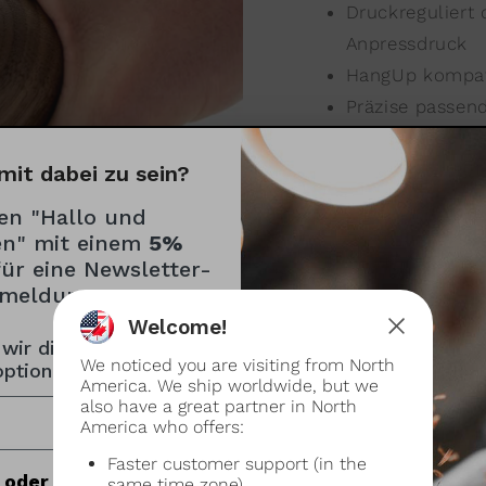
Druckreguliert
Anpressdruck
HangUp kompat
Präzise passen
Tamperbase mi
Zusammen mi
mit dabei zu sein?
Die ideale Aufw
en "Hallo und
funktional
n" mit einem
5%
Nur für kurze 
für eine Newsletter-
meldung
Wiedemann Ha
Welcome!
 wir dich anreden?
We noticed you are visiting from North
optional)
America. We ship worldwide, but we
also have a great partner in North
America who offers:
Faster customer support (in the
oder Englisch?
same time zone)