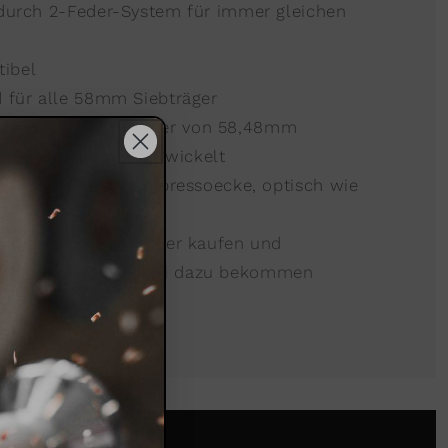
 durch 2-Feder-System für immer gleichen
ibel
d für alle 58mm Siebträger
t einem Durchmesser von 58,48mm
t
decentespresso
entwickelt
ertung für deine Espressoecke, optisch wie
Zeit: Wiedecent Tamper kaufen und
usröstung
kostenfrei dazu bekommen