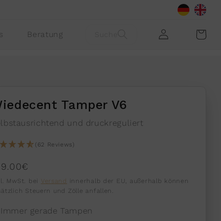
Einloggen
Warenkorb
s
Beratung
Suche
iedecent Tamper V6
lbstausrichtend und druckreguliert
(62 Reviews)
ormaler
49.00€
reis
kl. MwSt. bei
Versand
innerhalb der EU, außerhalb können
sätzlich Steuern und Zölle anfallen.
Immer gerade Tampen