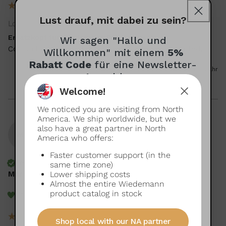
Lust drauf, mit dabei zu sein?
Looks good
Ersatzkopf für Wiedemann Baristapinsel
Wir sagen "Hallo und
Couldn't test it yet, but looks good and well crafted. 
Willkommen" mit einem
5%
Rabatt Code
für eine Newsletter-
vor einem Jahr
Anmeldung
Welcome!
Wie dürfen wir dich anreden?
We noticed you are visiting from North
(optional)
America. We ship worldwide, but we
also have a great partner in North
MH
America who offers:
Faster customer support (in the
Deutsch oder Englisch?
Verified Customer
same time zone)
Mario Hijar
Lower shipping costs
Du hast die Wahl!
Almost the entire Wiedemann
product catalog in stock
Ich empfehle dieses Produkt
Deutsch
Englisch
Shop local with our NA partner
Damit das Ganze auch gut ankommt: