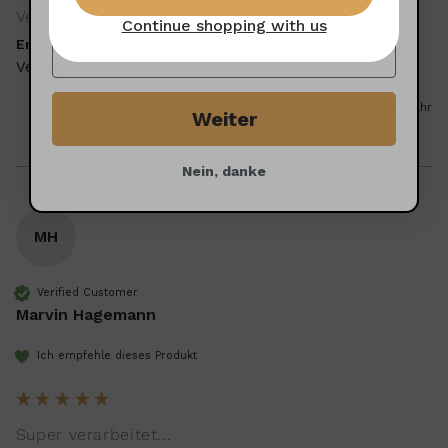
Very good function ...
Continue shopping with us
Ersatzkopf für Wiedemann Baristapinsel
Very good function 
vor einem Jahr
Weiter
Nein, danke
MH
Verified Customer
Marvin Hagemann
Ich empfehle dieses Produkt
Super verarbeitet...