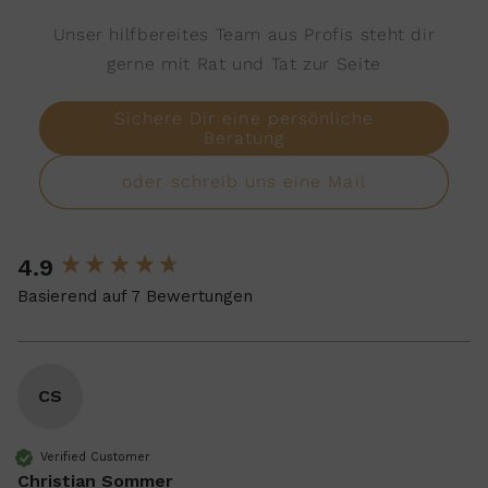
Unser hilfbereites Team aus Profis steht dir
gerne mit Rat und Tat zur Seite
Sichere Dir eine persönliche
Beratung
oder schreib uns eine Mail
4.9
New content loaded
Basierend auf 7 Bewertungen
CS
Verified Customer
Christian Sommer