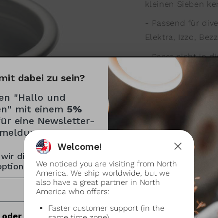
kleinen Sieben ke
- Passend für div
Elektra, Izzo, Bez
- Passt nicht in 
- Das 7g Sieb ist
mit dabei zu sein?
Präzisionstrichter
en "Hallo und
41
n" mit einem
5%
für eine Newsletter-
- Die 14g/ 17g und
meldung
dem
Wiedemann Pr
Welcome!
Präzisionstamper 
 wir dich anreden?
We noticed you are visiting from North
optional)
America. We ship worldwide, but we
also have a great partner in North
America who offers:
Faster customer support (in the
oder Englisch?
same time zone)