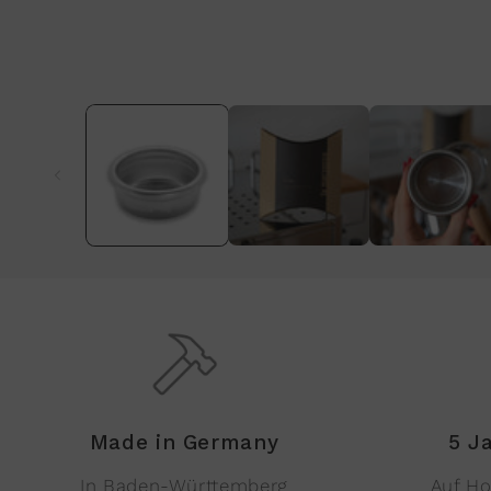
Medien
1
in
Modal
öffnen
Made in Germany
5 J
In Baden-Württemberg
Auf Ho