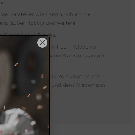
nnt
erse Hersteller wie Faema, Vibiemme,
zera (außer Hobby) und weitere
die Cimbali oder Reneka
 ideal in Kombination mit dem
Wiedemann
 41
und dem
Wiedemann Präzisionstamper
 21g Siebe sind ideal in Kombination mit
äzisionstrichter 58
und dem
Wiedemann
58/58,5