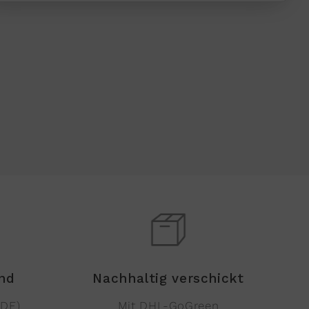
and
Nachhaltig verschickt
(DE)
Mit DHL-GoGreen