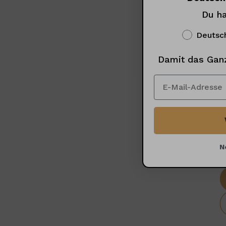
New content loaded
- 
Du ha
Deutsc
Damit das Gan
N
Unser hilf