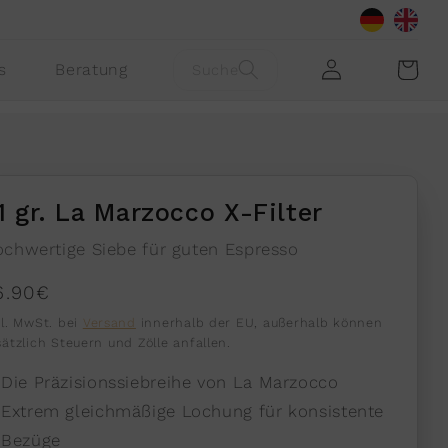
Einloggen
Warenkorb
s
Beratung
Suche
1 gr. La Marzocco X-Filter
chwertige Siebe für guten Espresso
ormaler
6.90€
reis
kl. MwSt. bei
Versand
innerhalb der EU, außerhalb können
sätzlich Steuern und Zölle anfallen.
Die Präzisionssiebreihe von La Marzocco
Extrem gleichmäßige Lochung für konsistente
Bezüge