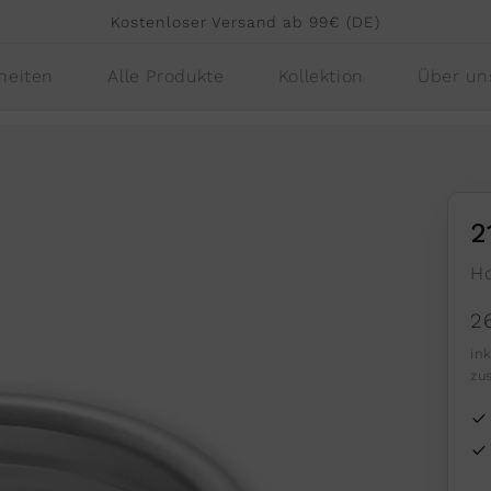
Kostenloser Versand ab 99€ (DE)
heiten
Alle Produkte
Kollektion
Über un
2
Ho
N
2
P
in
zu