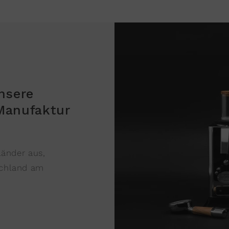
unsere
 Manufaktur
Länder aus,
schland am