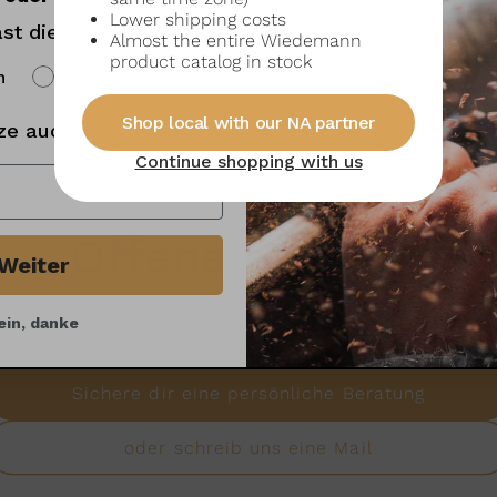
Für dieses Produkt wurden noch keine Bewertungen abgegebe
Lower shipping costs
st die Wahl!
Almost the entire Wiedemann
product catalog in stock
h
Englisch
Shop local with our NA partner
ze auch gut ankommt:
Continue shopping with us
Offene Fragen?
Weiter
ein, danke
bereites Team aus Profis steht dir gerne mit Rat und Ta
Sichere dir eine persönliche Beratung
oder schreib uns eine Mail