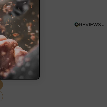
n -
t zur Seite