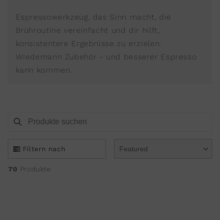
Espressowerkzeug, das Sinn macht, die
Brühroutine vereinfacht und dir hilft,
konsistentere Ergebnisse zu erzielen.
Wiedemann Zubehör - und besserer Espresso
kann kommen.
Produkte suchen
Use this input to search products in this collection.
Filtern nach
Featured
70
Produkte