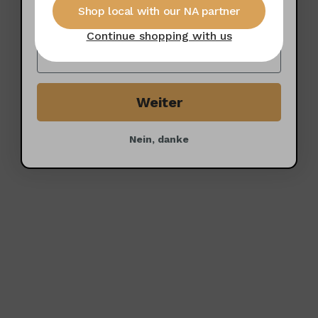
Shop local with our NA partner
Damit das Ganze auch gut ankommt:
Continue shopping with us
Weiter
Nein, danke