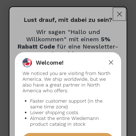
Lust drauf, mit dabei zu sein?
Wir sagen "Hallo und
Willkommen" mit einem
5%
Rabatt Code
für eine Newsletter-
Anmeldung
Welcome!
Wie dürfen wir dich anreden?
We noticed you are visiting from North
(optional)
America. We ship worldwide, but we
also have a great partner in North
America who offers:
Faster customer support (in the
Deutsch oder Englisch?
same time zone)
Lower shipping costs
Du hast die Wahl!
Almost the entire Wiedemann
product catalog in stock
Deutsch
Englisch